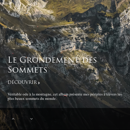
Le Grondement des
Sommets
DÉCOUVRIR
Véritable ode à la montagne, cet album présente mes périples à travers les
plus beaux sommets du monde.
keyboard_arrow_up
keyboard_arrow_down