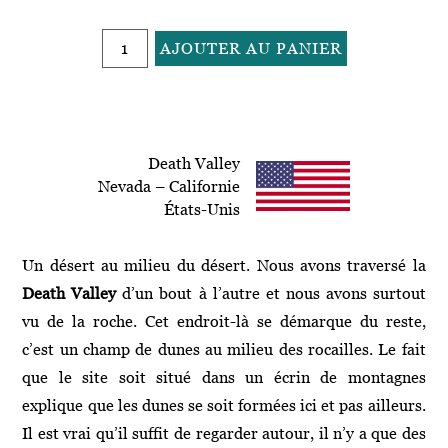
quantité
AJOUTER AU PANIER
de
A
110
l
-
t
Dune
e
Death Valley
r
Nevada – Californie
n
États-Unis
a
t
i
Un désert au milieu du désert. Nous avons traversé la
v
Death Valley
d’un bout à l’autre et nous avons surtout
e
vu de la roche. Cet endroit-là se démarque du reste,
:
c’est un champ de dunes au milieu des rocailles. Le fait
que le site soit situé dans un écrin de montagnes
explique que les dunes se soit formées ici et pas ailleurs.
Il est vrai qu’il suffit de regarder autour, il n’y a que des