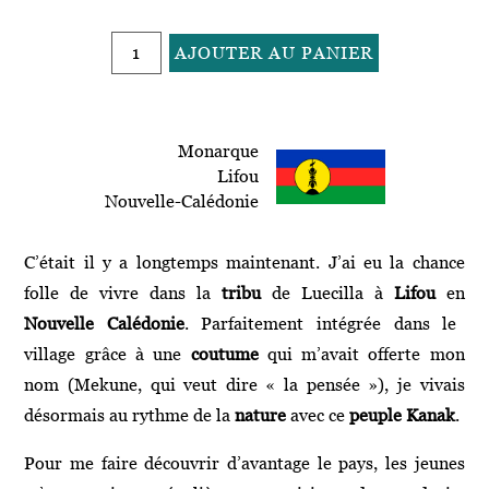
quantité
AJOUTER AU PANIER
de
A
116
l
-
t
Pandora
Monarque
e
Lifou
r
Nouvelle-Calédonie
n
a
C’était il y a longtemps maintenant. J’ai eu la chance
t
i
folle de vivre dans la
tribu
de Luecilla à
Lifou
en
v
Nouvelle Calédonie
. Parfaitement intégrée dans le
e
village grâce à une
coutume
qui m’avait offerte mon
:
nom (Mekune, qui veut dire « la pensée »), je vivais
désormais au rythme de la
nature
avec ce
peuple Kanak
.
Pour me faire découvrir d’avantage le pays, les jeunes