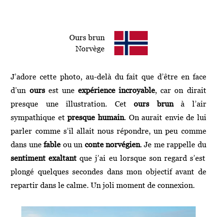
l
-
t
Fable
e
Ours brun
r
Norvège
n
a
t
J’adore cette photo, au-delà du fait que d’être en face
i
d’un
ours
est une
expérience incroyable
, car on dirait
v
presque une illustration. Cet
ours brun
à l’air
e
sympathique et
presque humain
. On aurait envie de lui
:
parler comme s’il allait nous répondre, un peu comme
dans une
fable
ou un
conte norvégien
. Je me rappelle
du
sentiment exaltant
que j’ai eu lorsque son regard s’est
plongé quelques secondes dans mon objectif avant de
repartir dans le calme. Un joli moment de connexion.