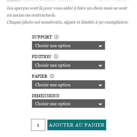
Les aperçus sont là pour vous aider à faire un choix mais ne sont
en aucun cas contractuels.
Chaque photo est numérotée, signée et limitée à 30 exemplaires.
SUPPORT
Ⓘ
FINITION
Ⓘ
PAPIER
Ⓘ
DIMENSIONS
quantité
AJOUTER AU PANIER
de
A
132