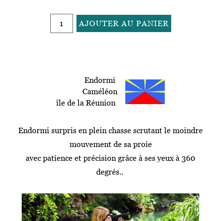
quantité
AJOUTER AU PANIER
de
A
164
l
-
t
Prédateur
e
Endormi
r
Caméléon
n
île de la Réunion
a
t
i
Endormi surpris en plein chasse scrutant le moindre
v
mouvement de sa proie
e
avec patience et précision grâce à ses yeux
à 360
:
degrés
..